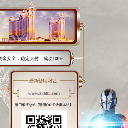
安全，稳定支付，成功100%，秒到账！~
www.3868
5
.com
澳门银河总站【请用Ctrl+D收藏本站】